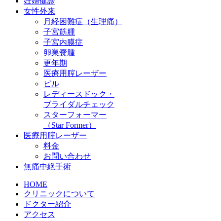
妊婦健診
女性外来
月経困難症（生理痛）
子宮筋腫
子宮内膜症
卵巣嚢腫
更年期
医療用腟レーザー
ピル
レディースドック・
ブライダルチェック
スターフォーマー
（Star Former）
医療用腟レーザー
料金
お問い合わせ
無痛中絶手術
HOME
クリニックについて
ドクター紹介
アクセス