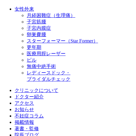
女性外来
月経困難症（生理痛）
子宮筋腫
子宮内膜症
卵巣嚢腫
スターフォーマー（Star Former）
更年期
医療用腟レーザー
ピル
無痛中絶手術
レディースドック・
ブライダルチェック
クリニックについて
ドクター紹介
アクセス
お知らせ
不妊症コラム
掲載情報
著書・監修
院長ブログ