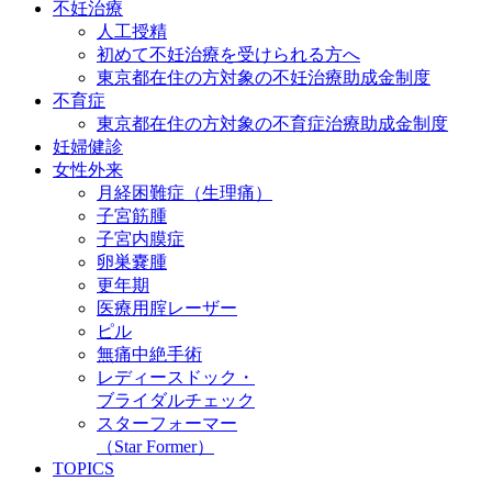
不妊治療
人工授精
初めて不妊治療を受けられる方へ
東京都在住の方対象の不妊治療助成金制度
不育症
東京都在住の方対象の不育症治療助成金制度
妊婦健診
女性外来
月経困難症（生理痛）
子宮筋腫
子宮内膜症
卵巣嚢腫
更年期
医療用腟レーザー
ピル
無痛中絶手術
レディースドック・
ブライダルチェック
スターフォーマー
（Star Former）
TOPICS