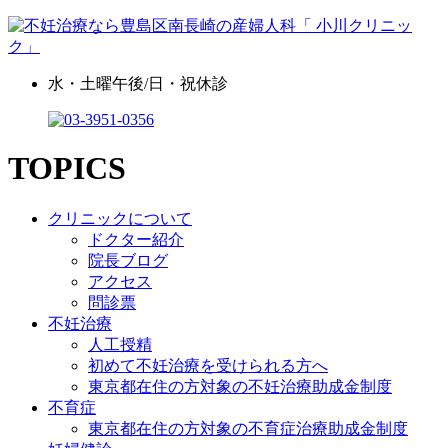
水・土曜午後/日・祝休診
TOPICS
クリニックについて
ドクター紹介
院長ブログ
アクセス
問診票
不妊治療
人工授精
初めて不妊治療を受けられる方へ
東京都在住の方対象の不妊治療助成金制度
不育症
東京都在住の方対象の不育症治療助成金制度