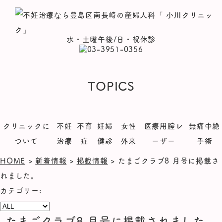
水・土曜午後/日・祝休診
TOPICS
クリニックに
不妊
不育
妊婦
女性
医療用腟レ
無痛中絶
ついて
治療
症
健診
外来
ーザー
手術
HOME
>
新着情報
>
掲載情報
>
たまごクラブ8 月号に掲載さ
れました。
カテゴリー:
たまごクラブ8 月号に掲載されました。