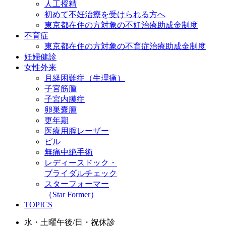
人工授精
初めて不妊治療を受けられる方へ
東京都在住の方対象の不妊治療助成金制度
不育症
東京都在住の方対象の不育症治療助成金制度
妊婦健診
女性外来
月経困難症（生理痛）
子宮筋腫
子宮内膜症
卵巣嚢腫
更年期
医療用腟レーザー
ピル
無痛中絶手術
レディースドック・
ブライダルチェック
スターフォーマー
（Star Former）
TOPICS
水・土曜午後/日・祝休診