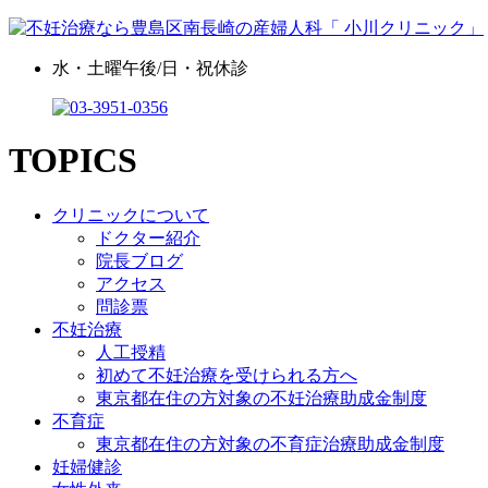
水・土曜午後/日・祝休診
TOPICS
クリニックについて
ドクター紹介
院長ブログ
アクセス
問診票
不妊治療
人工授精
初めて不妊治療を受けられる方へ
東京都在住の方対象の不妊治療助成金制度
不育症
東京都在住の方対象の不育症治療助成金制度
妊婦健診