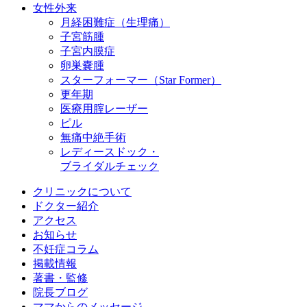
女性外来
月経困難症（生理痛）
子宮筋腫
子宮内膜症
卵巣嚢腫
スターフォーマー（Star Former）
更年期
医療用腟レーザー
ピル
無痛中絶手術
レディースドック・
ブライダルチェック
クリニックについて
ドクター紹介
アクセス
お知らせ
不妊症コラム
掲載情報
著書・監修
院長ブログ
ママからのメッセージ