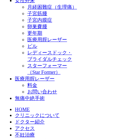
女性外来
月経困難症（生理痛）
子宮筋腫
子宮内膜症
卵巣嚢腫
更年期
医療用腟レーザー
ピル
レディースドック・
ブライダルチェック
スターフォーマー
（Star Former）
医療用腟レーザー
料金
お問い合わせ
無痛中絶手術
HOME
クリニックについて
ドクター紹介
アクセス
不妊治療