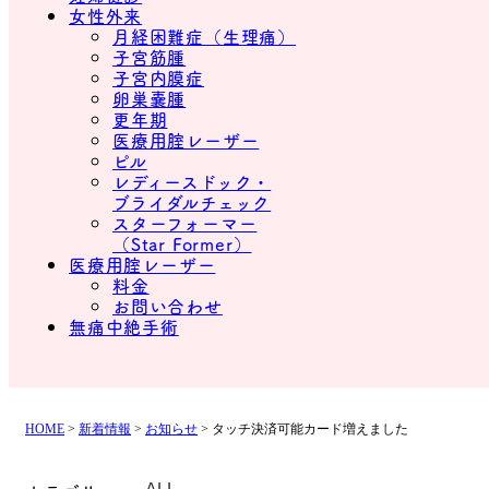
女性外来
月経困難症（生理痛）
子宮筋腫
子宮内膜症
卵巣嚢腫
更年期
医療用腟レーザー
ピル
レディースドック・
ブライダルチェック
スターフォーマー
（Star Former）
医療用腟レーザー
料金
お問い合わせ
無痛中絶手術
HOME
>
新着情報
>
お知らせ
>
タッチ決済可能カード増えました