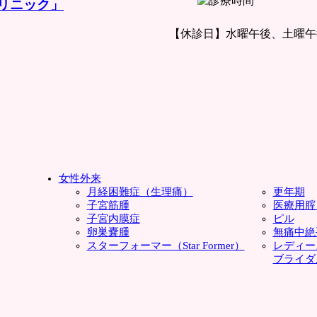
【休診日】水曜午後、土曜午
女性外来
月経困難症（生理痛）
更年期
子宮筋腫
医療用腟
子宮内膜症
ピル
卵巣嚢腫
無痛中絶
スターフォーマー（Star Former）
レディー
ブライダ