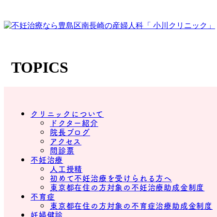
TOPICS
クリニックについて
ドクター紹介
院長ブログ
アクセス
問診票
不妊治療
人工授精
初めて不妊治療を受けられる方へ
東京都在住の方対象の不妊治療助成金制度
不育症
東京都在住の方対象の不育症治療助成金制度
妊婦健診