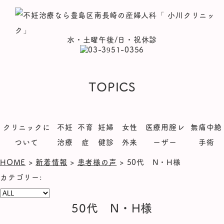
水・土曜午後/日・祝休診
TOPICS
クリニックに
不妊
不育
妊婦
女性
医療用腟レ
無痛中絶
ついて
治療
症
健診
外来
ーザー
手術
HOME
>
新着情報
>
患者様の声
>
50代 N・H様
カテゴリー:
50代 N・H様