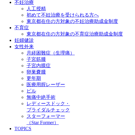
不妊治療
人工授精
初めて不妊治療を受けられる方へ
東京都在住の方対象の不妊治療助成金制度
不育症
東京都在住の方対象の不育症治療助成金制度
妊婦健診
女性外来
月経困難症（生理痛）
子宮筋腫
子宮内膜症
卵巣嚢腫
更年期
医療用腟レーザー
ピル
無痛中絶手術
レディースドック・
ブライダルチェック
スターフォーマー
（Star Former）
TOPICS