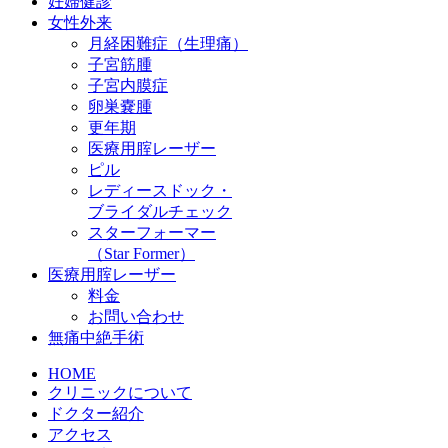
妊婦健診
女性外来
月経困難症（生理痛）
子宮筋腫
子宮内膜症
卵巣嚢腫
更年期
医療用腟レーザー
ピル
レディースドック・
ブライダルチェック
スターフォーマー
（Star Former）
医療用腟レーザー
料金
お問い合わせ
無痛中絶手術
HOME
クリニックについて
ドクター紹介
アクセス