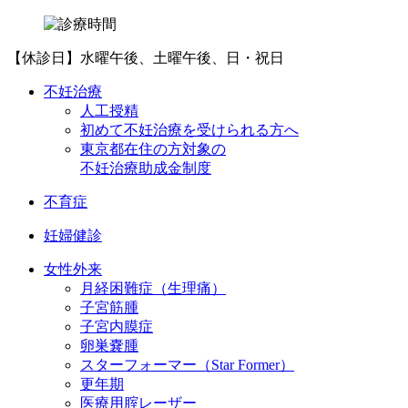
【休診日】水曜午後、土曜午後、日・祝日
不妊治療
人工授精
初めて不妊治療を受けられる方へ
東京都在住の方対象の
不妊治療助成金制度
不育症
妊婦健診
女性外来
月経困難症（生理痛）
子宮筋腫
子宮内膜症
卵巣嚢腫
スターフォーマー（Star Former）
更年期
医療用腟レーザー