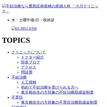
水・土曜午後/日・祝休診
TOPICS
クリニックについて
ドクター紹介
院長ブログ
アクセス
問診票
不妊治療
人工授精
初めて不妊治療を受けられる方へ
東京都在住の方対象の不妊治療助成金制度
不育症
東京都在住の方対象の不育症治療助成金制度